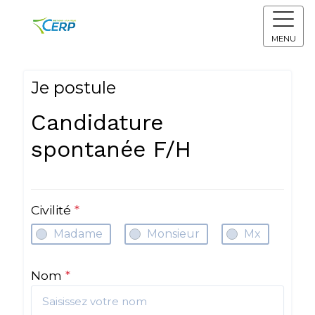
MENU
Je postule
Candidature
spontanée F/H
Civilité
*
Madame
Monsieur
Mx
Nom
*