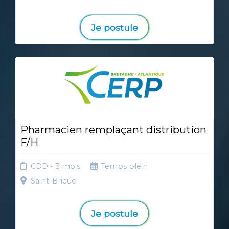
Je postule
Pharmacien remplaçant distribution
F/H
CDD - 3 mois
Temps plein
Saint-Brieuc
Je postule