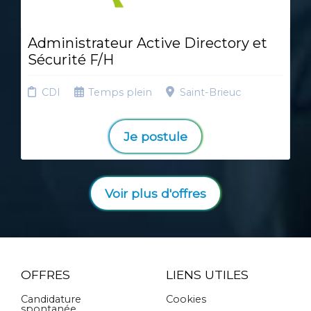
Administrateur Active Directory et
Sécurité F/H
CDI
Temps plein
Saint-Brieuc
Je postule
Voir plus d'offres
OFFRES
LIENS UTILES
Candidature
Cookies
spontanée