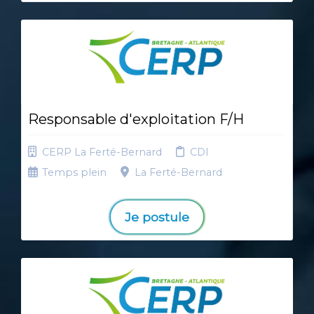
Responsable d'exploitation F/H
CERP La Ferté-Bernard
CDI
Temps plein
La Ferté-Bernard
Je postule