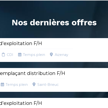
Nos dernières offres
'exploitation F/H
CDI
Temps plein
Aizenay
emplaçant distribution F/H
Temps plein
Saint-Brieuc
'exploitation F/H