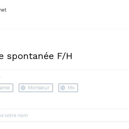
rnet
e spontanée F/H
*
ame
Monsieur
Mx