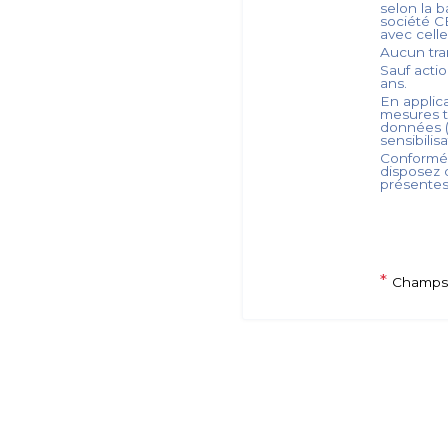
selon la b
société
C
avec celle
Aucun tra
Sauf acti
ans.
En applica
mesures t
données (
sensibilis
Conformém
disposez d
présente
*
Champs 