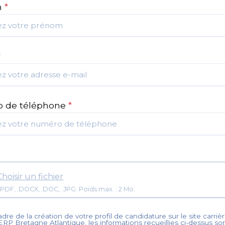
m
*
*
 de téléphone
*
Choisir un fichier
Format: .PDF, .DOCX, .DOC, .JPG. Poids max. : 2 Mo.
dre de la création de votre profil de candidature sur le site carrièr
ERP Bretagne Atlantique
, les informations recueillies ci-dessus so