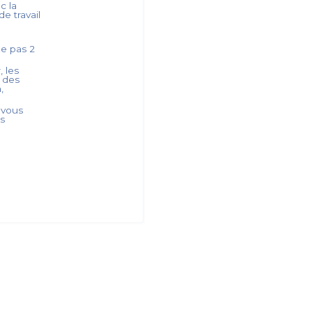
c la
e travail
ède pas
2
, les
s des
,
 vous
es