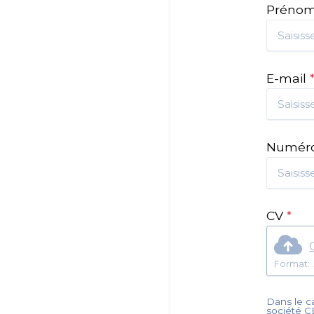
Préno
E-mail
Numéro
CV
*
Dans le ca
société
C