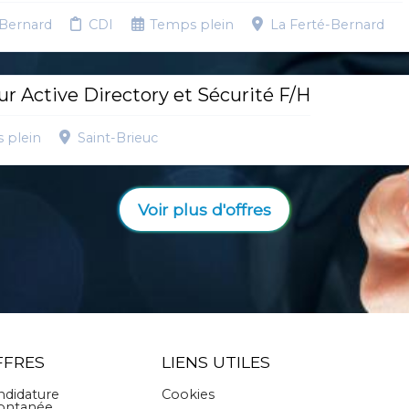
-Bernard
CDI
Temps plein
La Ferté-Bernard
r Active Directory et Sécurité F/H
 plein
Saint-Brieuc
Voir plus d'offres
FFRES
LIENS UTILES
ndidature
Cookies
ontanée