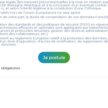
ase légale des mesures précontractuelles à la mise en relation ave
ERP Bretagne Atlantique
et à la conclusion d’un éventuel contrat d
-ci, et selon l’intérêt légitime à la constitution d’une CVthèque.
nsfert hors de l’Union Européenne ne sera opéré.
on de votre part, la durée de conservation de vos données n’exc
tion des standards et des politiques de sécurité (PSSI) en vigueur
echniques efficaces et optimales sont appliquées aux traitement
accès et protocoles sécurisés, gestion des droits et administration
ations des collaborateurs, etc.).
ent au règlement Européen relatif à la protection des données,
’un droit d’opposition, d’accès de rectification, de suppression d
s données.
Je postule
obligatoires