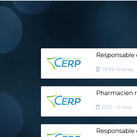
Responsable d
CERP Aizenay
Pharmacien r
CDD - 3 mois
Responsable d