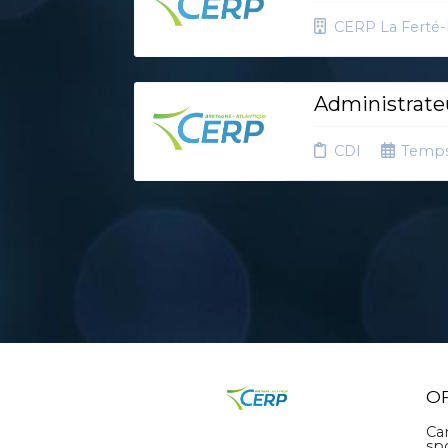
CERP La Ferté
Administrateu
CDI
Temps
O
Ca
sp