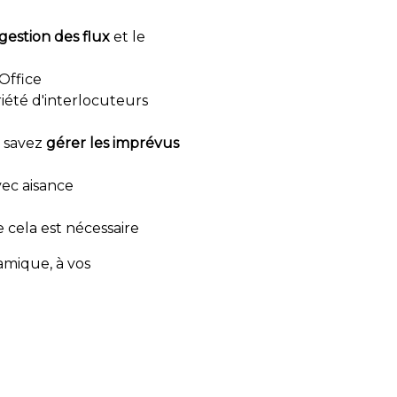
gestion des flux
et le
 Office
iété d'interlocuteurs
t savez
gérer les imprévus
vec aisance
e cela est nécessaire
amique, à vos