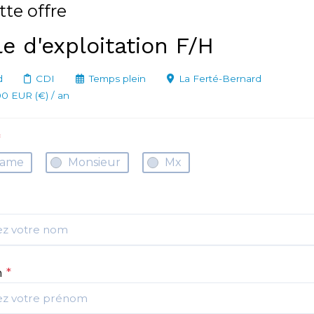
tte offre
e d'exploitation F/H
d
CDI
Temps plein
La Ferté-Bernard
0 EUR (€) / an
*
ame
Monsieur
Mx
m
*