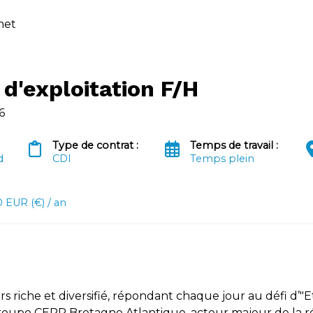
rnet
d'exploitation F/H
6
Type de contrat :
Temps de travail :
d
CDI
Temps plein
 EUR (€) / an
s riche et diversifié, répondant chaque jour au défi d’"E
Groupe CERP Bretagne Atlantique, acteur majeur de la ré