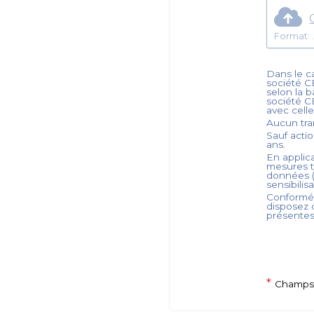
Dans le ca
société
C
selon la b
société
C
avec celle
Aucun tra
Sauf acti
ans.
En applica
mesures t
données (
sensibilis
Conformém
disposez d
présente
*
Champs 