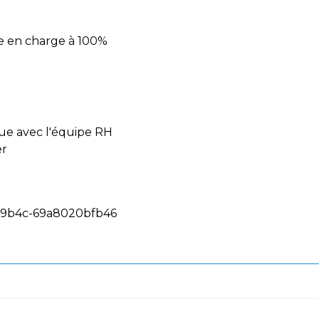
se en charge à 100%
que avec l'équipe RH
er
5-9b4c-69a8020bfb46