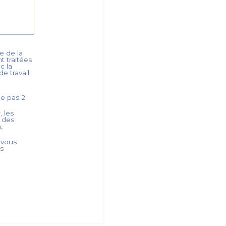
e de la
nt traitées
c la
e travail
ède pas
2
, les
s des
,
 vous
es