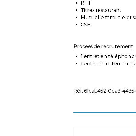
RTT
Titres restaurant
Mutuelle familiale pri
CSE
Process de recrutement
:
1 entretien téléphoni
1 entretien RH/manag
Réf: 61cab452-0ba3-443