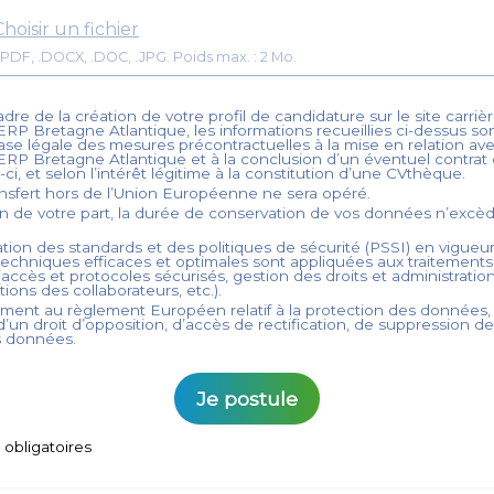
Choisir un fichier
Format: .PDF, .DOCX, .DOC, .JPG. Poids max. : 2 Mo.
dre de la création de votre profil de candidature sur le site carrièr
ERP Bretagne Atlantique
, les informations recueillies ci-dessus so
ase légale des mesures précontractuelles à la mise en relation ave
ERP Bretagne Atlantique
et à la conclusion d’un éventuel contrat d
-ci, et selon l’intérêt légitime à la constitution d’une CVthèque.
nsfert hors de l’Union Européenne ne sera opéré.
on de votre part, la durée de conservation de vos données n’exc
tion des standards et des politiques de sécurité (PSSI) en vigueur
echniques efficaces et optimales sont appliquées aux traitement
accès et protocoles sécurisés, gestion des droits et administration
ations des collaborateurs, etc.).
ent au règlement Européen relatif à la protection des données,
’un droit d’opposition, d’accès de rectification, de suppression d
s données.
Je postule
obligatoires