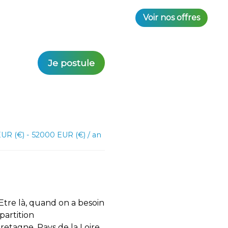
Voir nos offres
Je postule
UR (€) - 52000 EUR (€) / an
 Etre là, quand on a besoin
partition
etagne, Pays de la Loire,