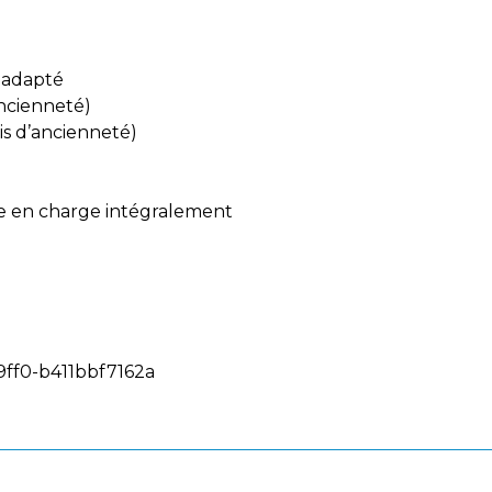
 adapté
ancienneté)
is d’ancienneté)
se en charge intégralement
9ff0-b411bbf7162a