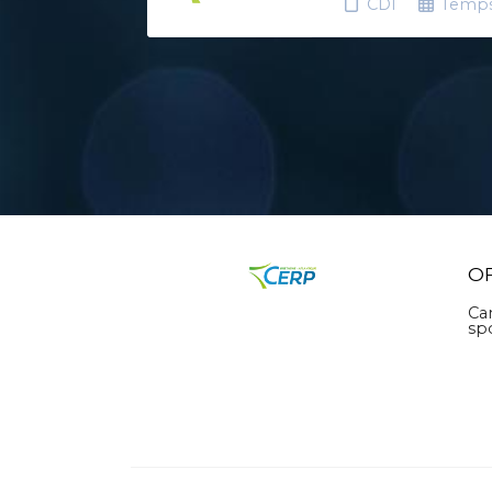
CDI
Temps
O
Ca
sp