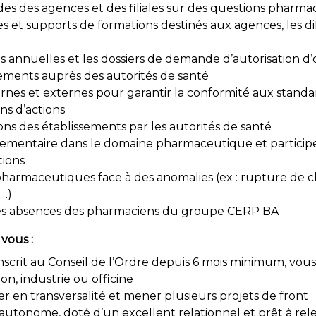
 des agences et des filiales sur des questions pharma
 et supports de formations destinés aux agences, les dif
ons annuelles et les dossiers de demande d’autorisation 
sements auprès des autorités de santé
ernes et externes pour garantir la conformité aux standar
ns d’actions
ons des établissements par les autorités de santé
lementaire dans le domaine pharmaceutique et participer
tions
pharmaceutiques face à des anomalies (ex : rupture de c
n…)
s absences des pharmaciens du groupe CERP BA
vous :
scrit au Conseil de l’Ordre depuis 6 mois minimum, vous
on, industrie ou officine
er en transversalité et mener plusieurs projets de front
utonome, doté d’un excellent relationnel et prêt à rel