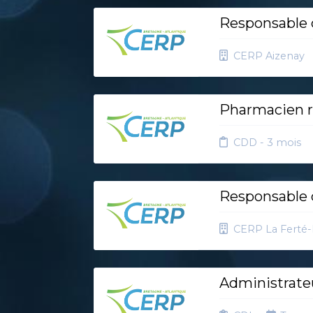
Responsable d
CERP Aizenay
Pharmacien r
CDD - 3 mois
Responsable d
CERP La Ferté
Administrateu