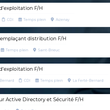
'exploitation F/H
CDI
Temps plein
Aizenay
emplaçant distribution F/H
Temps plein
Saint-Brieuc
'exploitation F/H
-Bernard
CDI
Temps plein
La Ferté-Bernard
r Active Directory et Sécurité F/H