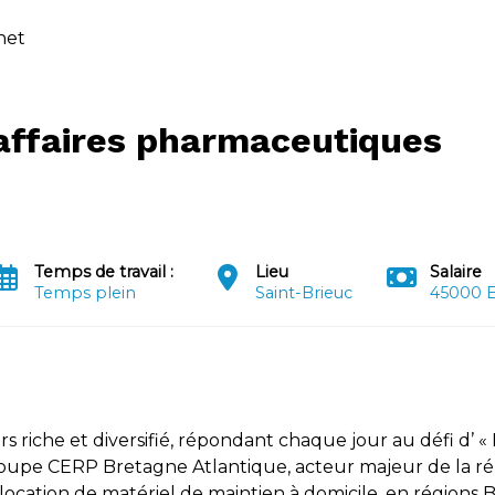
rnet
affaires pharmaceutiques
Temps de travail :
Lieu
Salaire
Temps plein
Saint-Brieuc
45000 E
s riche et diversifié, répondant chaque jour au défi d’ «
roupe CERP Bretagne Atlantique, acteur majeur de la ré
ocation de matériel de maintien à domicile, en régions Br