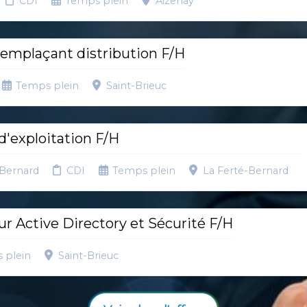
CDI
Temps plein
Aizenay
emplaçant distribution F/H
Temps plein
Saint-Brieuc
'exploitation F/H
-Bernard
CDI
Temps plein
La Ferté-Bernard
r Active Directory et Sécurité F/H
 plein
Saint-Brieuc