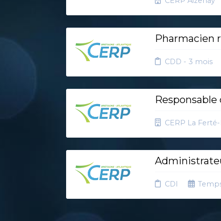
CERP Aizenay
Pharmacien r
CDD - 3 mois
Responsable d
CERP La Ferté
Administrateu
CDI
Temps