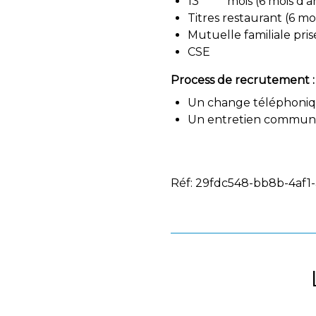
13
mois (6 mois d’
Titres restaurant (6 mo
Mutuelle familiale pri
CSE
Process de recrutement :
Un change téléphoniq
Un entretien commun
Réf: 29fdc548-bb8b-4af1