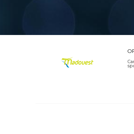
O
Ca
sp