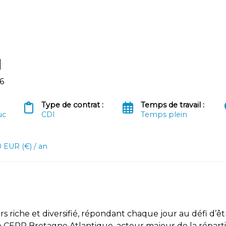
H
6
Type de contrat :
Temps de travail :
uc
CDI
Temps plein
 EUR (€) / an
s riche et diversifié, répondant chaque jour au défi d’êt
pe CERP Bretagne Atlantique, acteur majeur de la répar