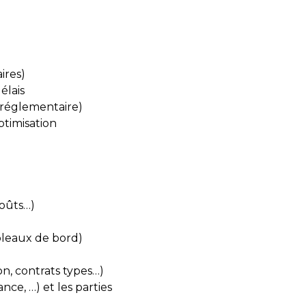
)
ires)
élais
é réglementaire)
ptimisation
coûts…)
bleaux de bord)
n, contrats types…)
nce, …) et les parties