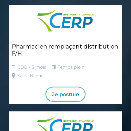
Pharmacien remplaçant distribution
F/H
CDD - 3 mois
Temps plein
Saint-Brieuc
Je postule