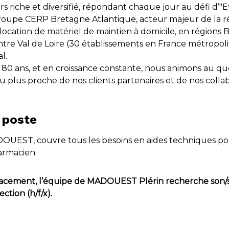
s riche et diversifié, répondant chaque jour au défi d’"
Groupe CERP Bretagne Atlantique, acteur majeur de la ré
ocation de matériel de maintien à domicile, en régions Br
re Val de Loire (30 établissements en France métropolita
l.
 80 ans, et en croissance constante, nous animons au quo
u plus proche de nos clients partenaires et de nos colla
 poste
DOUEST, couvre tous les besoins en aides techniques pou
armacien.
acement, l’équipe de MADOUEST Plérin recherche son/s
tion (h/f/x).