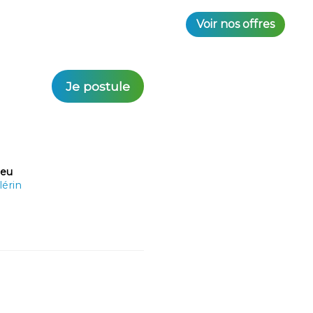
Voir nos offres
Je postule
ieu
lérin