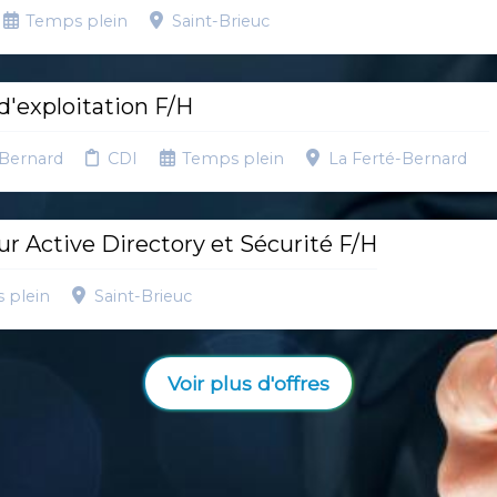
Temps plein
Saint-Brieuc
'exploitation F/H
-Bernard
CDI
Temps plein
La Ferté-Bernard
r Active Directory et Sécurité F/H
 plein
Saint-Brieuc
Voir plus d'offres