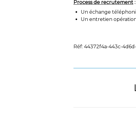
Process de recrutement
:
Un échange téléphoni
Un entretien opération
Réf: 44372f4a-443c-4d6d