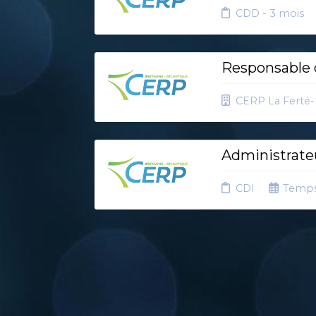
CDD - 3 mois
Responsable d
CERP La Ferté
Administrateu
CDI
Temps